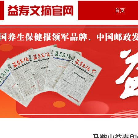
首页
马鞍山益寿印