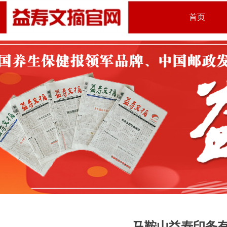
首页
马鞍山益寿印务