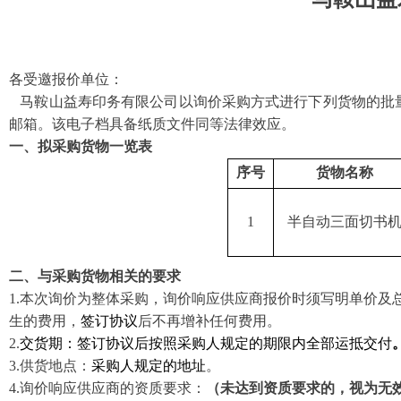
各受邀报价单位：
马鞍山益寿印务有限公司
以询价采购方式进行下列货物的批
邮箱。该电子档具备纸质文件同等法律效应。
一、拟采购货物一览表
序号
货物名称
1
半自动三面切书
二、与采购货物相关的要求
1
.
本次询价为整体采购，询价响应供应商报价时须写明单价及
生的费用，
签订协议
后不再增补任何费用。
2
.
交货期：签订协议
后按照采购人规定的期限内全部运抵交付
3
.
供货地点：
采购人规定的
地址
。
4
.
询价响应供应商的资质要求：
（未达到资质要求的，视为无