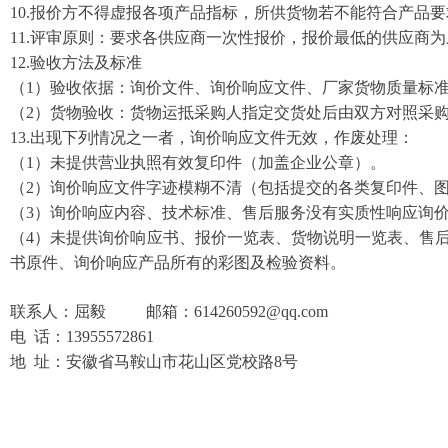
10
.
报价方不得虚报各项产品指标，所供货物若不能符合产品要
11
.
评审原则：要求各供应商一次性报价，报价最低的供应商为
12
.
验收方法及标准
（
1）验收依据：询价文件、询价响应文件、厂家货物质量标
（
2）货物验收：货物运抵采购人指定交货处后由双方对照采
13
.
出现下列情况之一者，询价响应文件无效，作废处理：
（
1）未提供营业执照有效复印件（加盖企业公章）。
（
2）询价响应文件字迹模糊不清（包括提交的各类复印件、
（
3）询价响应内容、技术标准、售后服务没有实质性响应询
（
4）未提供询价响应书、报价一览表、货物说明一览表、售
书原件、询价响应产品所有的彩图及检验资料。
联系人：
屈毅
邮箱：
614260592@qq.com
电
话：
13955572861
地
址：
安徽省马鞍山市花山区党校路
8号