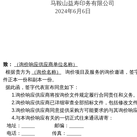
马鞍山益寿印务有限公司
20
24
年
6
月
6
日
致：
（询价响应供应商单位名称）
根据贵方为
（询价名称）
询价项目及服务的询价邀请，签
件正本一份和副本一份。
据此函，签字代表宣布同意如下：
1
.
询价响应供应商将按询价文件规定履行合同责任和义务
2
.
询价响应供应商已详细审查全部招标文件，包括修改文
3
.
询价响应供应商同意提供采购方可能要求的与其询价响
4
.
与本询价响应有关的一切正式往来通讯请寄：
地址：
邮编：
电话：
传真：