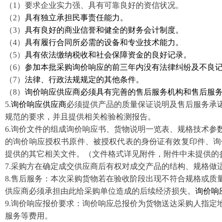
（
1）要求企业实力强、具有可靠良好的资信状况。
（
2）
具有独立承担民事责任能力。
（
3）
具有良好的商业信誉和健全的财务会计制度。
（
4）
具有履行合同所必需的设备和专业技术能力。
（
5）
具有依法缴纳税收和社会保障资金的良好记录。
（
6）
参加本批采购询价响应的前三年内没有法律纠纷及不良
（
7）
法律、行政法规规定的其他条件。
（
8）
询价响应供应商
必须具有完善的售后服务机构和售后服
5
.
询价响应供应商
必须提供产品的质量保证说明及售后服务承
规范的要求，并且提供相关检验检测报告。
6
.
询价文件的组成询价响应书、货物说明一览表、规格技术参
的询价响应授权书原件、被授权代表的身份证有效复印件、询
提供的其它相关文件。（文件格式详见附件，附件中未提供的
7
.
采购方在确定成交供应商后有权对成交产品的结构、规格做
8
.
售后服务：本
次
采购货物若在验收阶段出现不符合规格或质
供应商必须承担由此给采购单位造成的后续经济损失。
询价响
9
.
询价响应报价要求：询价响应总报价为货物送达采购人指定
服务等费用。